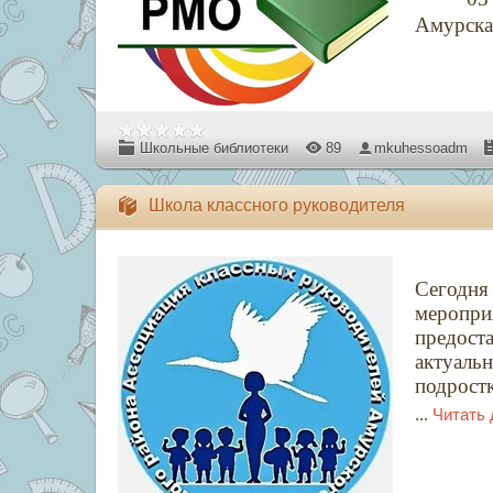
Амурска
Школьные библиотеки
89
mkuhessoadm
Школа классного руководителя
Сегодн
меропри
предос
актуал
подростк
...
Читать