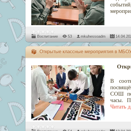
событий
меропри
Воспитание
53
mkuhessoadm
14.04.20
Открытые классные мероприятия в МБОУ
Откр
В соот
посвящё
СОШ пос
часы. П
Читать 