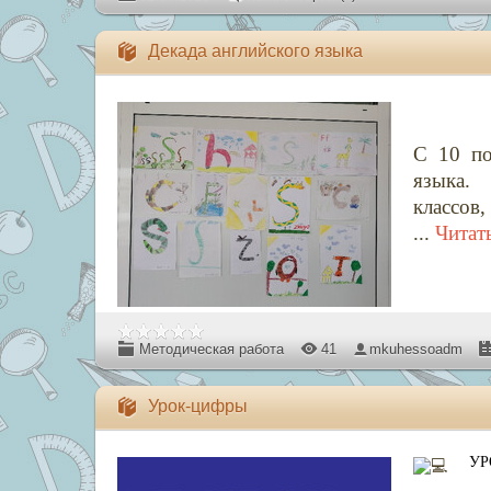
Декада английского языка
С 10 по
языка.
классов
...
Читат
Методическая работа
41
mkuhessoadm
Урок-цифры
УР