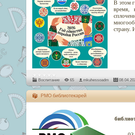
В этом г
время, 
сплоче
многоо
страну. 
Воспитание
65
mkuhessoadm
08.04.20
РМО библиотекарей
библио
03