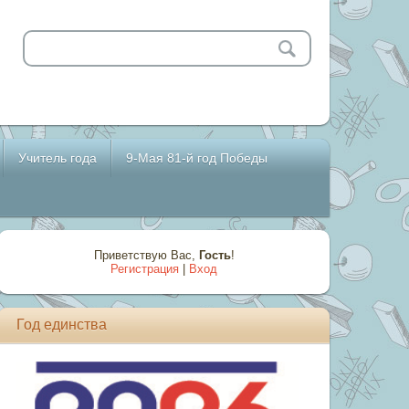
Учитель года
9-Мая 81-й год Победы
Приветствую Вас
,
Гость
!
Регистрация
|
Вход
Год единства