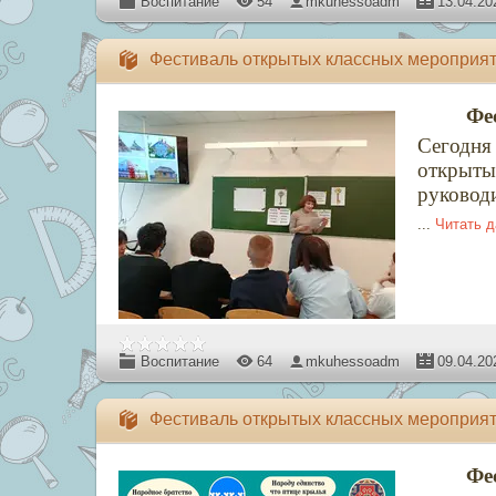
Воспитание
54
mkuhessoadm
13.04.20
Фестиваль открытых классных мероприя
Фе
Сегодня
открыты
руковод
...
Читать 
Воспитание
64
mkuhessoadm
09.04.20
Фестиваль открытых классных мероприя
Фе