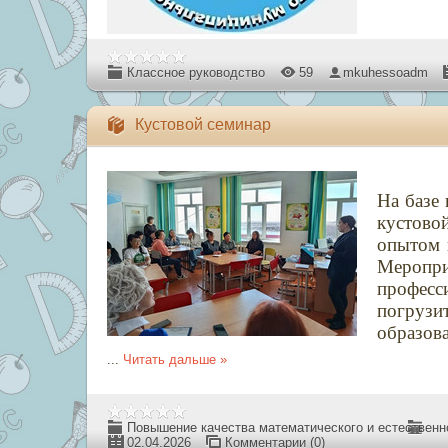
Классное руководство
59
mkuhessoadm
Кустовой семинар
На базе
кустово
опытом 
Меропр
професси
погруз
образов
...
Читать дальше »
Повышение качества математического и естественно
02.04.2026
Комментарии (0)