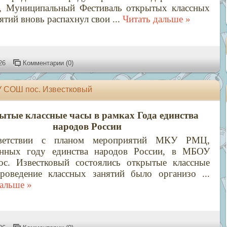
, Муниципальный Фестиваль открытых классных
ятий вновь распахнул свои
...
Читать дальше »
26
Комментарии (0)
 СОШ пос. Известковый
ытые классные часы в рамках Года единства
народов России
ветствии с планом мероприятий МКУ РМЦ,
нных году единства народов России, в МБОУ
. Известковый состоялись открытые классные
роведение классных занятий было организо
...
дальше »