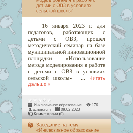
моделирования в работе с
детьми с ОВЗ в условиях
сельской школы"
16 января 2023 г. для
педагогов, работающих с
детьми с ОВЗ, прошел
методический семинар на базе
муниципальной инновационной
площадки «Использование
метода моделирования в работе
с детьми с ОВЗ в условиях
сельской школы»
...
Читать
дальше »
Инклюзивное образование
176
acnordrum
09.02.2023
Комментарии (0)
Заседание на тему
«Инклюзивное образование