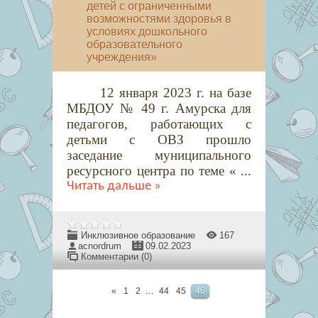
детей с ограниченными
возможностями здоровья в
условиях дошкольного
образовательного
учреждения»
12 января 2023 г. на базе
МБДОУ № 49 г. Амурска для
педагогов, работающих с
детьми с ОВЗ прошло
заседание муниципального
ресурсного центра по теме
«
...
Читать дальше »
Инклюзивное образование
167
acnordrum
09.02.2023
Комментарии (0)
...
«
1
2
44
45
46