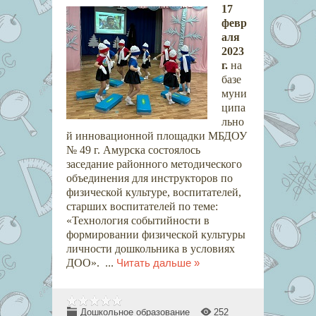
17
февр
аля
2023
г.
на
базе
муни
ципа
льно
й инновационной площадки МБДОУ
№ 49 г. Амурска состоялось
заседание районного методического
объединения для инструкторов по
физической культуре, воспитателей,
старших воспитателей по теме:
«Технология событийности в
формировании физической культуры
личности дошкольника в условиях
ДОО».
...
Читать дальше »
Дошкольное образование
252