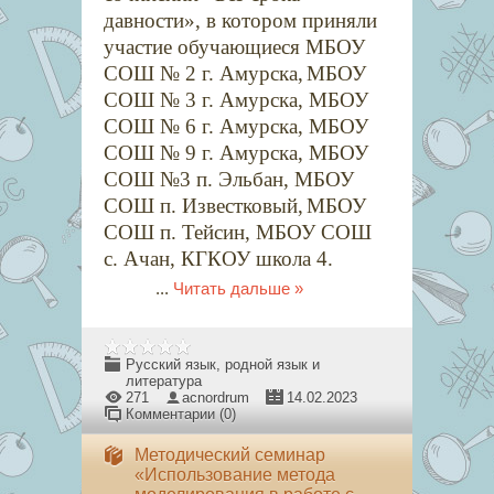
давности», в котором приняли
участие обучающиеся МБОУ
СОШ № 2 г. Амурска,
МБОУ
СОШ № 3 г. Амурска, МБОУ
СОШ № 6 г. Амурска, МБОУ
СОШ № 9 г. Амурска, МБОУ
СОШ №3 п. Эльбан, МБОУ
СОШ п. Известковый,
МБОУ
СОШ п. Тейсин, МБОУ СОШ
с. Ачан, КГКОУ школа 4.
...
Читать дальше »
Русский язык, родной язык и
литература
271
acnordrum
14.02.2023
Комментарии (0)
Методический семинар
«Использование метода