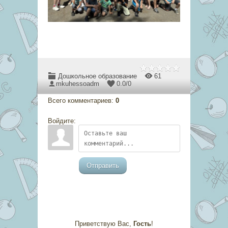
Дошкольное образование
61
mkuhessoadm
0.0
/
0
Всего комментариев
:
0
Войдите:
Отправить
Приветствую Вас
,
Гость
!