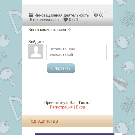
Инновационная деятельность
66
mkuhessoadm
0.0
/
0
Всего комментариев
:
0
Войдите:
Отправить
Приветствую Вас
,
Гость
!
Регистрация
|
Вход
Год единства