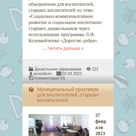
объединения для воспитателей,
старших воспитателей по теме:
«Социально-коммуникативное
развитие и социальное воспитание
старших дошкольников через
использование программы Л.И.
Коломийченко «Дорогою добра».
...
Читать дальше »
Дошкольное образование
221
acnordrum
03.03.2023
Комментарии (0)
Муниципальный практикум
для воспитателей, старших
воспитателей
27
февр
аля
2023