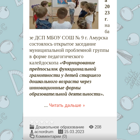
а
20
23
г
.
на
ба
зе ДСП МБОУ СОШ № 9 г. Амурска
состоялось открытое заседание
муниципальной проблемной группы
в форме педагогического
калейдоскопа
«Формирование
предпосылок функциональной
грамотности у детей старшего
дошкольного возраста через
инновационные формы
образовательной деятельности».
...
Читать дальше »
Дошкольное образование
208
acnordrum
15.03.2023
Комментарии (0)