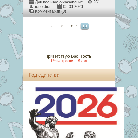
Дошкольное образование
251
acnordrum
03.03.2023
Комментарии (0)
...
«
1
2
8
9
10
Приветствую Вас
,
Гость
!
Регистрация
|
Вход
Год единства