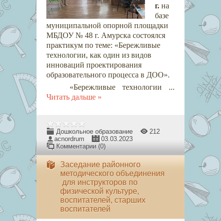
г.
на
базе
муниципальной опорной площадки
МБДОУ № 48 г. Амурска состоялся
практикум по теме: «Бережливые
технологии, как один из видов
инноваций проектирования
образовательного процесса в ДОО».
«Бережливые технологии
...
Читать дальше »
Дошкольное образование
212
acnordrum
03.03.2023
Комментарии (0)
​​​​​​​Заседание районного
методического объединения
для инструкторов по
физической культуре,
воспитателей, старших
воспитателей