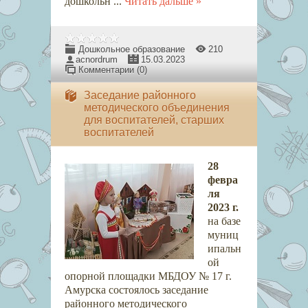
дошкольн
...
Читать дальше »
Дошкольное образование
210
acnordrum
15.03.2023
Комментарии (0)
Заседание районного
методического объединения
для воспитателей, старших
воспитателей
28
февра
ля
2023 г.
на базе
муниц
ипальн
ой
опорной площадки МБДОУ № 17 г.
Амурска состоялось заседание
районного методического