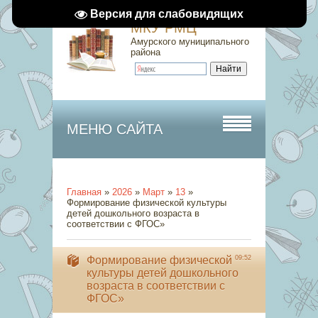
Версия для слабовидящих
МКУ РМЦ
Амурского муниципального
района
МЕНЮ САЙТА
Главная
»
2026
»
Март
»
13
»
Формирование физической культуры
детей дошкольного возраста в
соответствии с ФГОС»
Формирование физической
09:52
культуры детей дошкольного
возраста в соответствии с
ФГОС»