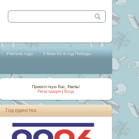
Учитель года
9-Мая 81-й год Победы
Приветствую Вас
,
Гость
!
Регистрация
|
Вход
Год единства