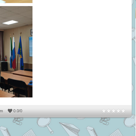
dm
0.0
/
0