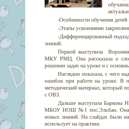
обучающ
актуальн
-Особенности обучения детей с 
-Этапы усвоениями закреплен
-Дифференцированный подход,
знаний.
Первой выступила Воронина
МКУ РМЦ. Она рассказала о слож
решении задач на уроке и с основн
Наглядно показала, с чего на
ошибок при работе на уроке. В п
методический материал, который по
с ОВЗ.
Дальше выступала Баркова Н
МБОУ НОШ №1 пос.Эльбан. Она ра
новых знаний. На слайдах были на
использует на практике.