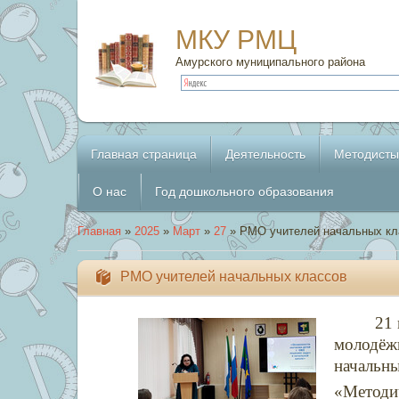
МКУ РМЦ
Амурского муниципального района
Главная страница
Деятельность
Методисты
О нас
Год дошкольного образования
Главная
»
2025
»
Март
»
27
» РМО учителей начальных кл
РМО учителей начальных классов
21 
молодёж
начальны
«Методи