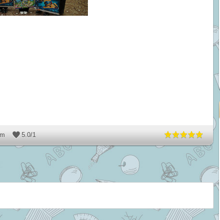
dm
5.0
/
1