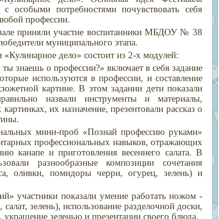
 с особыми потребностями почувствовать себя
любой профессии.
вале приняли участие воспитанники МБДОУ № 38
 победители муниципального этапа.
 «Кулинарное дело» состоит из 2-х модулей:
 ты знаешь о профессии?» включает в себя задание
оторые используются в профессии, и составление
сюжетной картине. В этом задании дети показали
равильно назвали инструменты и материалы,
артинках, их назначение, презентовали рассказ о
тины.
нальных мини-проб «Познай профессию руками»
ентарных профессиональных навыков, отражающих
ию канапе и приготовления весеннего салата. В
ьзовали разнообразные композиции сочетания
са, оливки, помидоры черри, огурец, зелень) и
ий» участники показали умение работать ножом -
 салат, зелень), использование разделочной доски,
, украшение зеленью и презентации своего блюда.