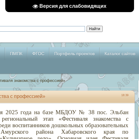
Версия для слабовидящих
ПМПК
ФГОС
Портфель проектов
Каталог сайтов
тиваля знакомства с профессией»
ства с профессией»
18:39
ля 2025 года на базе МБДОУ № 38 пос. Эльбан
егиональный этап «Фестиваля знакомства с
реди воспитанников дошкольных образовательных
 Амурского района Хабаровского края по
 «Кулинарное дело».
Основная идея Фестиваля