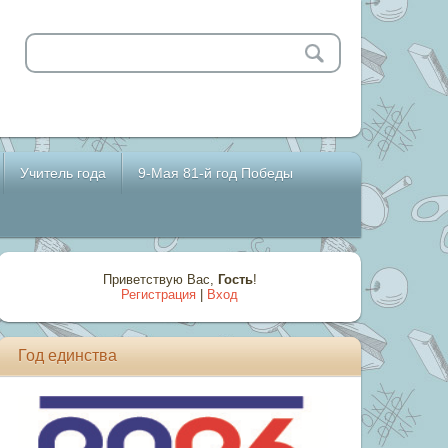
Учитель года
9-Мая 81-й год Победы
Приветствую Вас
,
Гость
!
Регистрация
|
Вход
Год единства