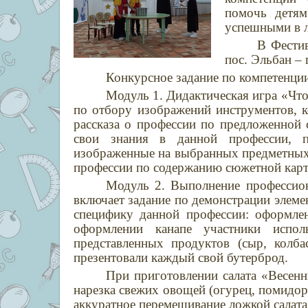
помочь детям
успешными в 
В Фести
пос. Эльбан –
Конкурсное задание по компетенции
Модуль 1. Дидактическая игра «Что
по отбору изображений инструментов, к
рассказа о профессии по предложенной 
свои знания в данной профессии, п
изображенные на выбранных предметных к
профессии по содержанию сюжетной кар
Модуль 2. Выполнение профессио
включает задание по демонстрации элем
специфику данной профессии: оформлен
оформлении канапе участники испол
представленных продуктов (сыр, колба
презентовали каждый свой бутерброд.
При приготовлении салата «Весенн
нарезка свежих овощей (огурец, помидор,
аккуратное перемешивание ложкой салата