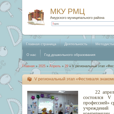
МКУ РМЦ
Амурского муниципального района
Главная страница
Деятельность
Методисты
О нас
Год дошкольного образования
Главная
»
2025
»
Апрель
»
29
» V региональный этап «Фес
V региональный этап «Фестиваля знаком
22 апре
состоялся
V
р
профессией» с
учреждений
компетенции